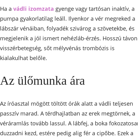
Ha a
vádli izomzata
gyenge vagy tartósan inaktív, a
pumpa gyakorlatilag leáll. Ilyenkor a vér megreked a
lábszár vénáiban, folyadék szivárog a szövetekbe, és
megjelenik a jól ismert nehézláb-érzés. Hosszú távon
visszérbetegség, sőt mélyvénás trombózis is
kialakulhat belőle.
Az ülőmunka ára
Az íróasztal mögött töltött órák alatt a vádli teljesen
passzív marad. A térdhajlatban az erek megtörnek, a
véráramlás tovább lassul. A lábfej, a boka fokozatosa
duzzadni kezd, estére pedig alig fér a cipőbe. Ezek a