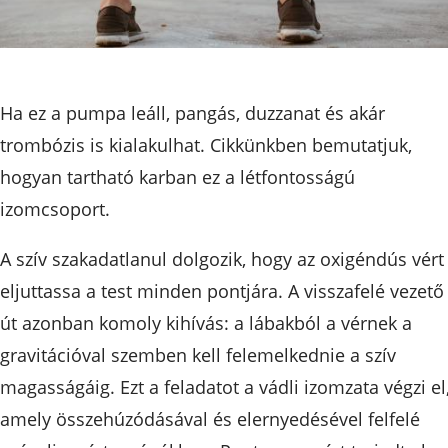
Ha ez a pumpa leáll, pangás, duzzanat és akár
trombózis is kialakulhat. Cikkünkben bemutatjuk,
hogyan tartható karban ez a létfontosságú
izomcsoport.
A szív szakadatlanul dolgozik, hogy az oxigéndús vért
eljuttassa a test minden pontjára. A visszafelé vezető
út azonban komoly kihívás: a lábakból a vérnek a
gravitációval szemben kell felemelkednie a szív
magasságáig. Ezt a feladatot a vádli izomzata végzi el
amely összehúzódásával és elernyedésével felfelé