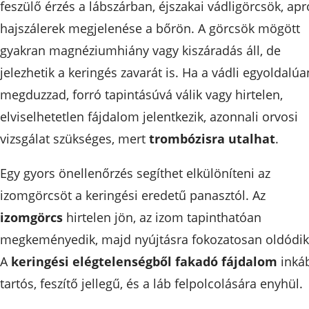
feszülő érzés a lábszárban, éjszakai vádligörcsök, apr
hajszálerek megjelenése a bőrön. A görcsök mögött
gyakran magnéziumhiány vagy kiszáradás áll, de
jelezhetik a keringés zavarát is. Ha a vádli egyoldalúa
megduzzad, forró tapintásúvá válik vagy hirtelen,
elviselhetetlen fájdalom jelentkezik, azonnali orvosi
vizsgálat szükséges, mert
trombózisra utalhat
.
Egy gyors önellenőrzés segíthet elkülöníteni az
izomgörcsöt a keringési eredetű panasztól. Az
izomgörcs
hirtelen jön, az izom tapinthatóan
megkeményedik, majd nyújtásra fokozatosan oldódik
A
keringési elégtelenségből fakadó fájdalom
inká
tartós, feszítő jellegű, és a láb felpolcolására enyhül.