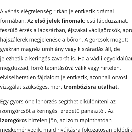
A vénás elégtelenség ritkán jelentkezik drámai
formában. Az
első jelek finomak
: esti lábduzzanat,
feszülő érzés a lábszárban, éjszakai vádligörcsök, apr
hajszálerek megjelenése a bőrön. A görcsök mögött
gyakran magnéziumhiány vagy kiszáradás áll, de
jelezhetik a keringés zavarát is. Ha a vádli egyoldalúa
megduzzad, forró tapintásúvá válik vagy hirtelen,
elviselhetetlen fájdalom jelentkezik, azonnali orvosi
vizsgálat szükséges, mert
trombózisra utalhat
.
Egy gyors önellenőrzés segíthet elkülöníteni az
izomgörcsöt a keringési eredetű panasztól. Az
izomgörcs
hirtelen jön, az izom tapinthatóan
megkeményedik, majd nyújtásra fokozatosan oldódik