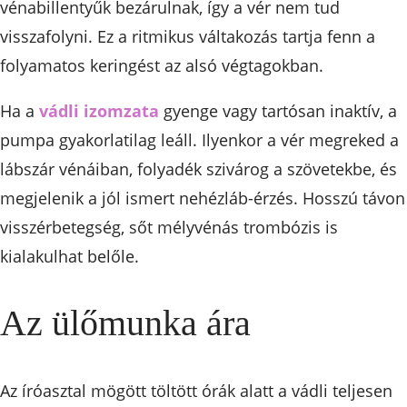
vénabillentyűk bezárulnak, így a vér nem tud
visszafolyni. Ez a ritmikus váltakozás tartja fenn a
folyamatos keringést az alsó végtagokban.
Ha a
vádli izomzata
gyenge vagy tartósan inaktív, a
pumpa gyakorlatilag leáll. Ilyenkor a vér megreked a
lábszár vénáiban, folyadék szivárog a szövetekbe, és
megjelenik a jól ismert nehézláb-érzés. Hosszú távon
visszérbetegség, sőt mélyvénás trombózis is
kialakulhat belőle.
Az ülőmunka ára
Az íróasztal mögött töltött órák alatt a vádli teljesen