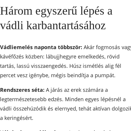
Három egyszerű lépés a
vádli karbantartásához
Vádliemelés naponta többször:
Akár fogmosás vag
kávéfőzés közben: lábujjhegyre emelkedés, rövid
tartás, lassú visszaengedés. Húsz ismétlés alig fél
percet vesz igénybe, mégis beindítja a pumpát.
Rendszeres séta:
A járás az erek számára a
legtermészetesebb edzés. Minden egyes lépésnél a
vádli összehúzódik és elernyed, tehát aktívan dolgozi
a keringésért.