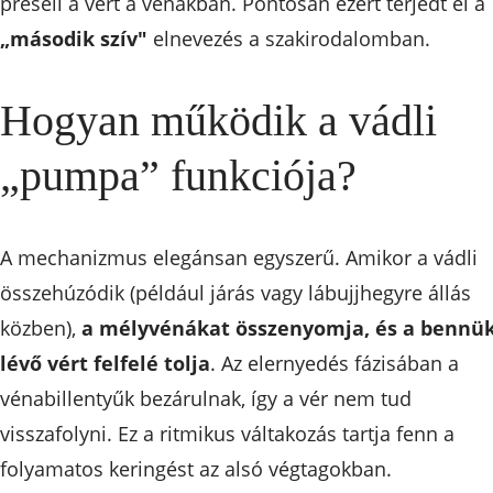
préseli a vért a vénákban. Pontosan ezért terjedt el a
„második szív"
elnevezés a szakirodalomban.
Hogyan működik a vádli
„pumpa” funkciója?
A mechanizmus elegánsan egyszerű. Amikor a vádli
összehúzódik (például járás vagy lábujjhegyre állás
közben),
a mélyvénákat összenyomja, és a bennü
lévő vért felfelé tolja
. Az elernyedés fázisában a
vénabillentyűk bezárulnak, így a vér nem tud
visszafolyni. Ez a ritmikus váltakozás tartja fenn a
folyamatos keringést az alsó végtagokban.