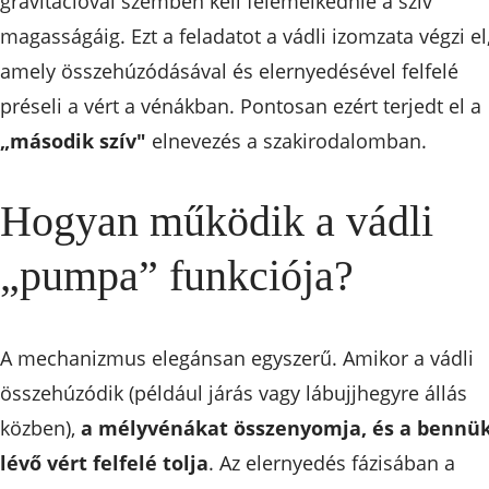
gravitációval szemben kell felemelkednie a szív
magasságáig. Ezt a feladatot a vádli izomzata végzi el
amely összehúzódásával és elernyedésével felfelé
préseli a vért a vénákban. Pontosan ezért terjedt el a
„második szív"
elnevezés a szakirodalomban.
Hogyan működik a vádli
„pumpa” funkciója?
A mechanizmus elegánsan egyszerű. Amikor a vádli
összehúzódik (például járás vagy lábujjhegyre állás
közben),
a mélyvénákat összenyomja, és a bennü
lévő vért felfelé tolja
. Az elernyedés fázisában a