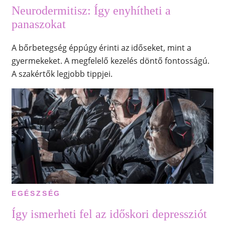
Neurodermitisz: Így enyhítheti a
panaszokat
A bőrbetegség éppúgy érinti az időseket, mint a
gyermekeket. A megfelelő kezelés döntő fontosságú.
A szakértők legjobb tippjei.
EGÉSZSÉG
Így ismerheti fel az időskori depressziót