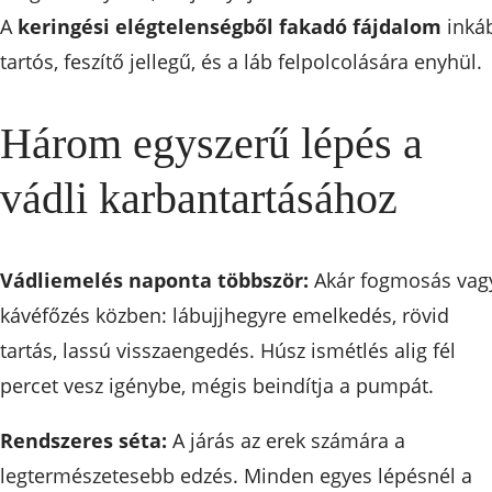
A
keringési elégtelenségből fakadó fájdalom
inká
tartós, feszítő jellegű, és a láb felpolcolására enyhül.
Három egyszerű lépés a
vádli karbantartásához
Vádliemelés naponta többször:
Akár fogmosás vag
kávéfőzés közben: lábujjhegyre emelkedés, rövid
tartás, lassú visszaengedés. Húsz ismétlés alig fél
percet vesz igénybe, mégis beindítja a pumpát.
Rendszeres séta:
A járás az erek számára a
legtermészetesebb edzés. Minden egyes lépésnél a