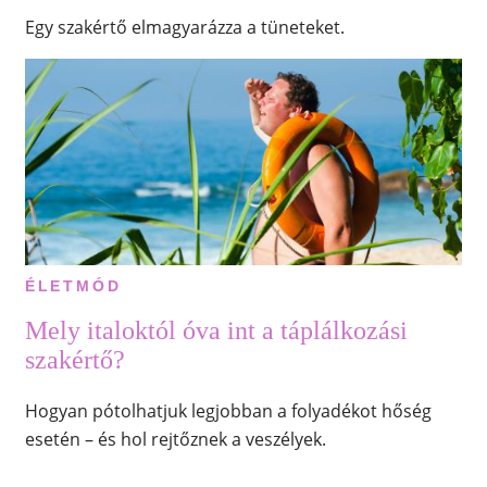
Egy szakértő elmagyarázza a tüneteket.
ÉLETMÓD
Mely italoktól óva int a táplálkozási
szakértő?
Hogyan pótolhatjuk legjobban a folyadékot hőség
esetén – és hol rejtőznek a veszélyek.