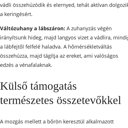
vádli összehúzódik és elernyed, tehát aktívan dolgozi
a keringésért.
Váltózuhany a lábszáron:
A zuhanyzás végén
irányítsunk hideg, majd langyos vizet a vádlira, mindi
a lábfejtől felfelé haladva. A hőmérsékletváltás
összehúzza, majd tágítja az ereket, ami valóságos
edzés a vénafalaknak.
Külső támogatás
természetes összetevőkkel
A mozgás mellett a bőrön keresztül alkalmazott