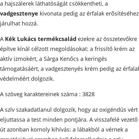
a hajszálerek láthatóságát csökkentheti, a
vadgesztenye
kivonata pedig az érfalak erősítéséhez
járulhat hozzá.
A
Kék Lukács termékcsalád
ezekre az összetevőkre
építve kínál célzott megoldásokat: a frissítő krém az
aktív izmokért, a Sárga Kenőcs a keringés
támogatásáért, a vadgesztenyés krém pedig az érfala
védelméért dolgozik.
A szöveg karaktereinek száma : 3828
A szív szakadatlanul dolgozik, hogy az oxigéndús vért
eljuttassa a test minden pontjára. A visszafelé vezető
út azonban komoly kihívás: a lábakból a vérnek a