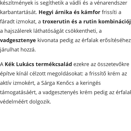
készítmények is segíthetik a vádli és a vénarendszer
karbantartását.
Hegyi árnika és kámfor
frissíti a
fáradt izmokat, a
troxerutin és a rutin kombináció
a hajszálerek láthatóságát csökkentheti, a
vadgesztenye
kivonata pedig az érfalak erősítéséhez
járulhat hozzá.
A
Kék Lukács termékcsalád
ezekre az összetevőkre
építve kínál célzott megoldásokat: a frissítő krém az
aktív izmokért, a Sárga Kenőcs a keringés
támogatásáért, a vadgesztenyés krém pedig az érfala
védelméért dolgozik.