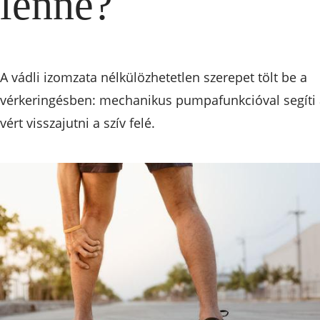
lenne?
A vádli izomzata nélkülözhetetlen szerepet tölt be a
vérkeringésben: mechanikus pumpafunkcióval segíti
vért visszajutni a szív felé.