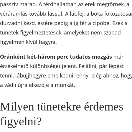
passzív marad. A térdhajlatban az erek megtörnek, a
véráramlás tovább lassul. A lábfej, a boka fokozatosa
duzzadni kezd, estére pedig alig fér a cipőbe. Ezek a
tünetek figyelmeztetések, amelyeket nem szabad
figyelmen kívül hagyni.
Óránként két-három perc tudatos mozgás
már
érzékelhető különbséget jelent. Felállni, pár lépést
tenni, lábujjhegyre emelkedni: ennyi elég ahhoz, hog
a vádli újra elkezdje a munkát.
Milyen tünetekre érdemes
figyelni?