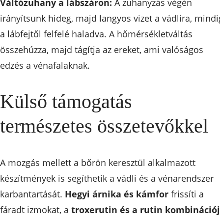
Váltózuhany a lábszáron:
A zuhanyzás végén
irányítsunk hideg, majd langyos vizet a vádlira, mindi
a lábfejtől felfelé haladva. A hőmérsékletváltás
összehúzza, majd tágítja az ereket, ami valóságos
edzés a vénafalaknak.
Külső támogatás
természetes összetevőkkel
A mozgás mellett a bőrön keresztül alkalmazott
készítmények is segíthetik a vádli és a vénarendszer
karbantartását.
Hegyi árnika és kámfor
frissíti a
fáradt izmokat, a
troxerutin és a rutin kombináció