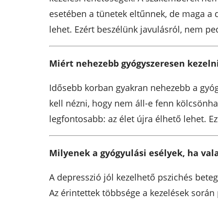
esetében a tünetek eltűnnek, de maga a d
lehet. Ezért beszélünk javulásról, nem p
Miért nehezebb gyógyszeresen kezelni
Idősebb korban gyakran nehezebb a gyógy
kell nézni, hogy nem áll-e fenn kölcsönh
legfontosabb: az élet újra élhető lehet. E
Milyenek a gyógyulási esélyek, ha vala
A depresszió jól kezelhető pszichés bete
Az érintettek többsége a kezelések során