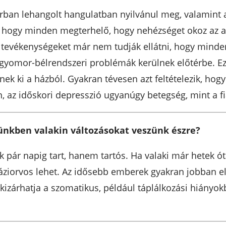
orban lehangolt hangulatban nyilvánul meg, valamint 
, hogy minden megterhelő, hogy nehézséget okoz az al
tevékenységeket már nem tudják ellátni, hogy minden 
 gyomor-bélrendszeri problémák kerülnek előtérbe. Ez
ki a házból. Gyakran tévesen azt feltételezik, hogy
n, az időskori depresszió ugyanúgy betegség, mint a f
ünkben valakin változásokat veszünk észre?
pár napig tart, hanem tartós. Ha valaki már hetek ót
háziorvos lehet. Az idősebb emberek gyakran jobban el
kizárhatja a szomatikus, például táplálkozási hiányok