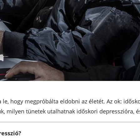
a le, hogy megpróbálta eldobni az életét. Az ok: idősko
 milyen tünetek utalhatnak időskori depresszióra, és
resszió?