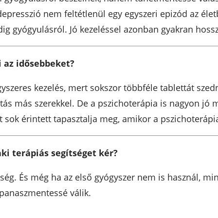
epresszió nem feltétlenül egy egyszeri epizód az élet
edig gyógyulásról. Jó kezeléssel azonban gyakran hoss
 az idősebbeket?
szeres kezelés, mert sokszor többféle tablettát szed
atás más szerekkel. De a pszichoterápia is nagyon jó 
zt sok érintett tapasztalja meg, amikor a pszichoterápi
ki terápiás segítséget kér?
gség. És még ha az első gyógyszer nem is használ, min
 panaszmentessé válik.