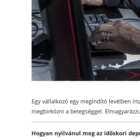
Egy vállalkozó egy megindító levélben írt
megbirkózni a betegséggel. Elmagyarázzuk,
Hogyan nyilvánul meg az időskori dep