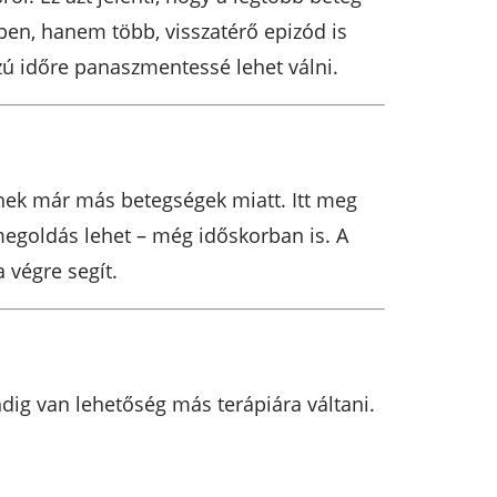
ben, hanem több, visszatérő epizód is
zú időre panaszmentessé lehet válni.
nek már más betegségek miatt. Itt meg
megoldás lehet – még időskorban is. A
a végre segít.
dig van lehetőség más terápiára váltani.