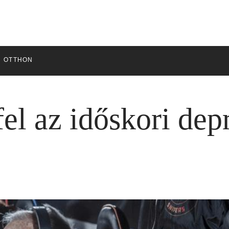
OTTHON
fel az időskori dep