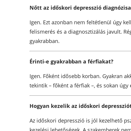
Nőtt az időskori depresszió diagnózis
Igen. Ezt azonban nem feltétlenül úgy kel
felismerés és a diagnosztizálás javult. 
gyakrabban.
Érinti-e gyakrabban a férfiakat?
Igen. Főként idősebb korban. Gyakran akko
tekintik – főként a férfiak –, és sokan úg
Hogyan kezelik az időskori depresszió
Az időskori depresszió is jól kezelhető p
kezelési lehetőségek. A szakemberek nem 