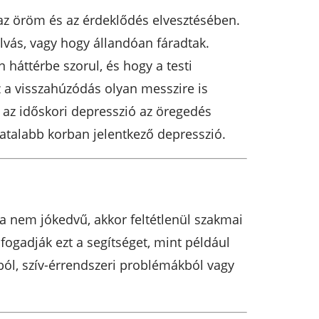
az öröm és az érdeklődés elvesztésében.
vás, vagy hogy állandóan fáradtak.
háttérbe szorul, és hogy a testi
 a visszahúzódás olyan messzire is
 az időskori depresszió az öregedés
iatalabb korban jelentkező depresszió.
a nem jókedvű, akkor feltétlenül szakmai
fogadják ezt a segítséget, mint például
ból, szív-érrendszeri problémákból vagy