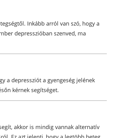
tegségtől. Inkább arról van szó, hogy a
s ember depresszióban szenved, ma
ogy a depressziót a gyengeség jelének
későn kérnek segítséget.
egít, akkor is mindig vannak alternatív
. Ez azt jelenti, hogy a legtöbb beteg