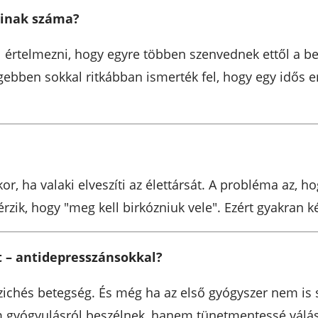
ainak száma?
l értelmezni, hogy egyre többen szenvednek ettől a be
Régebben sokkal ritkábban ismerték fel, hogy egy idő
r, ha valaki elveszíti az élettársát. A probléma az, h
y érzik, hogy "meg kell birkózniuk vele". Ezért gyakran 
t – antidepresszánsokkal?
szichés betegség. És még ha az első gyógyszer nem is s
gyógyulásról beszélnek, hanem tünetmentessé válásról